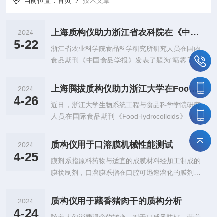
当前位置：
首页
技术文章
上海质构仪助力浙江省农科院在《中国食品学报》发表研究论文
2024
5-22
浙江省农业科学院食品科学研究所研究人员在国内
食品期刊《中国食品学报》发表了题为"喷雾干燥
协同酶法制备对抗性藕粉的影响"的研究论文。在
该论文中，研究人员使用上海腾拔RapidTA质构仪
上海腾拔质构仪助力浙江大学在Food Hydrocolloids发表关于保鲜膜的研究论文
2024
测定了藕粉凝胶的硬度、弹性、内聚性和胶着性。
4-26
近日，浙江大学生物系统工程与食品科学学院研究
摘要:为了研究喷雾干燥协同酶法制备对抗性藕粉
人员在国际食品期刊《FoodHydrocolloids》（中
理化性质的影响，以藕粉为原料，分别采用高压冷
科院一区，IF：10.7）发表了题为"Developmento
却循环、喷雾干燥协同耐高温α-淀粉酶和普鲁兰酶
fnovelEGCG/Feloadedsodiumalginate-basedpac
制备抗性藕粉，测定抗性藕粉得率、质构、复水
质构仪用于口溶膜机械性能测试
2024
kagingfilmswithantibacterialａndslow-releasepro
性、微观结构、红外光谱特征，并与传统烘干法的
4-25
膜剂系指原料药物与适宜的成膜材料经加工制成的
perties"的研究论文。在该论文中，研究人员利用
改性效果作比较。结果表明：喷雾干燥...
膜状制剂，口溶膜系指在口腔可迅速溶化的膜剂。
上海腾拔UniversalTA质构仪用于测定包装膜的拉
口溶膜具有剂量准确、携带方便、可提高特定适应
伸强度和断裂伸长率。具有缓慢和可...
证人群患者依从性等特点。新药的开发中，口溶膜
质构仪用于藏香猪肉干的质构分析
2024
类药物在特定疾病及人群方面具有一定优势，可解
4-24