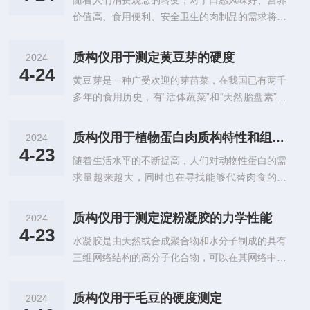
随着人们消费观念的转变，对于口感风味好、营养
决传统口服制剂（如片剂、丸剂、胶囊剂等）对于
价值高、食用便利、安全卫生的肉制品的需求将越
口服困难的患者以及需要服药但会产生抵抗情绪的
来越大，以藏香猪肉为原料的肉干制品将为人们提
患者（如精神疾病患者）的诸多不便，因此愈发受
供新的消费选择。当前，对于普通猪肉干制品的干
到关注。口溶膜机械性能：口溶膜产品机械性能的
质构仪用于测定黄豆芽的硬度
2024
制工艺、保藏方式等已经有了较为广泛的研究。由
研究不容忽视，机械性能在口溶膜药物的操作性、
4-24
黄豆芽是一种广受欢迎的芽苗菜，在我国已有两千
于遗传背景和肌肉生理的差异，藏香猪肉在宰后成
给药便利性和稳定性方面均有重要影响。建议...
多年的食用历史，有“活体蔬菜”和“天然胎盘素”的
熟过程中的品质变化规律和分子机理与普通商品猪
美誉。还是美国和日本的国防战备菜，具有较强的
肉有着显著的不同。但干制工艺对藏香猪肉干品质
抗氧化活性，深受消费者的喜爱。随着我国经济的
影响的研究鲜有报道。1、藏香猪肉干质构分析仪
质构仪用于植物蛋白肉质构特性和组织化度测定
2024
不断增长和人民生活水平的不断提高，消费者对于
器：上海腾拔质构仪（UniversalTA/RapidTA+/Ra
4-23
随着生活水平的不断提高，人们对动物性蛋白的需
豆芽类食品的营养价值和安全品质要求越来越高。
pidTA)探头：...
求量越来越大，同时也在寻找能够代替肉食的方
由于黄豆芽含水量高且极其脆嫩，在贮运的过程中
法。高水分挤压不仅能生产出与动物肉相似质地的
极易受到机械损伤，造成微生物生长、腐烂及货架
植物基肉制品，而且可以最大限度地保留大豆蛋白
期变短，生产利润变低。因此，在实际的生产中，
质构仪用于测定淀粉凝胶的力学性能
2024
的营养物质和生物活性物质。本研究采用大豆蛋白
有些企业为了达到生产效益而不惜牺牲产品品质，
4-23
水凝胶是由天然或合成聚合物和水分子制成的具有
和小麦蛋白制作了一种仿肉类植物制品。原料进入
采用一些有毒有害的激素、无根素和化肥...
三维网络结构的高分子化合物，可以在其网络中吸
双螺杆挤压机后，会被加热至高温，然后通过螺杆
收并保留大量的水而不溶解。水凝胶具有高含水
的压力及剪切力，将原料内部的分子结合在一起，
率，柔韧性和相容性等性质，在组织工程、农业、
使得物料充分熟化，同时在挤压和剪切力的作用
质构仪用于毛豆的硬度测定
2024
药物传输系统、食品添加剂和医疗应用等方面的应