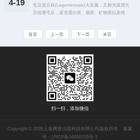
下，蛋白质结构发生变性，蛋白分子链经展开、团
4-19
毛豆是豆科(Leguminosae)大豆属，又称为菜用大
用中表现出较大的优势。为减少环境污染和资源浪
聚、聚集和交联，氧化生成新的二硫键，伴随着
豆或青毛豆，富含蛋白质、脂肪、矿物质以及维生
费，利用天然可降解大分子生物聚合物制备高性能
与...
素A、B1、B2、C、E等多种营养成分，其氨基酸
水凝胶已引起人们的广泛关注。淀粉是一种天然生
比例与人体蛋白质中氨基酸组成相似。因此，毛豆
物大分子，它是由直链淀粉和支链淀粉组成的。它
首页
上一页
下一页
末页
作为人类植物蛋白的重要来源，深受消费者喜爱，
是一种碳水化合物，并且在自然界中含量非常丰
常被加工成各类产品。热处理是果蔬采后加工的基
富，仅次于纤维素。淀粉具有非常多的优点，比
本工序之一，它可以破坏酶活性，杀死微生物。热
如...
处理还具有排除组织中的空气、防止氧化、减少果
蔬中的硝酸盐以及软化组织的作用。适当的热烫护
色可以有效防止果蔬在储存过程中褐变，延长果蔬
的保质。为了取得理想的护...
扫一扫，添加微信
Copyright © 2026上海腾拔仪器科技有限公司版权所有
备案
号：沪ICP备16050725号-1