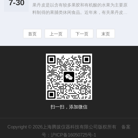
向、短径向、长径向3个方向作用于咀嚼片中心。
7-30
果丹皮是以含有较多果胶和有机酸的水果为主要原
件成为良好的胃肠递送载体。大多数天然多糖可以
时间-力曲线图中shou个峰值力代表破碎力，...
料制得的果脯类休闲食品。近年来，有关果丹皮的
顺利的通过胃到达肠，其中海藻酸钠（SA）、黄
开发日趋多样化，有学者以芒果、桃、猕猴桃、沙
原胶（XAN）、结冷胶（G）等可作为较好的水凝
棘、大枣、柑橘等水果制作果丹皮，还有学者以胡
胶壁材。SA水凝胶可以在酸性或胃液中为生物活
首页
上一页
下一页
末页
萝卜、西红柿、海带等蔬菜制作复合果蔬果丹皮。
性物质提供保护，XAN可在较高的温度和较大的p
1、果丹皮质构测定仪器：上海腾拔质构仪（Univ
H值范围下提供良好的稳定性和黏度，G...
ersalTA/RapidTA+/RapidTA)探头：P/36R柱形探
头将果丹皮样品放于柱形探头的正下方，测试条件
如下：测试模式：全质构分析(TPA）测试前速
度：0.5mm/s测试速度：0.5mm/s测试后速度...
扫一扫，添加微信
Copyright © 2026上海腾拔仪器科技有限公司版权所有
备案
号：沪ICP备16050725号-1