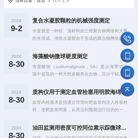
当前位置：
首页
技术文章
复合水凝胶颗粒的机械强度测定
2024
9-2
水凝胶是一种软、湿材料由三维聚合物网络和大量
的水组成。传统水凝胶由于形成的聚合物网络的不
均匀性和缺乏有效的能量耗散机制,导致水凝胶柔
软、脆弱、易碎通常没有足够的机械强度来满足实
海藻酸钠微球硬度测定
2024
际工业和生物医学应用的要求。为了提升水凝胶的
8-30
海藻酸钠（sodiumalginate，SA）是从海带或海
机械性能,将机械坚固、高长径比的纳米级填料掺
藻中提取的一种天然多糖类化合物，其分子链上含
入聚合物基体中制备出了纳米复合水凝胶,由于其
有大量的羟基、羧基，其水溶液能与Ca（Ⅱ）配位
较大的比表面积,可以提高所得到的复合材料的力
产生具有“蛋盒”构型的不溶性凝胶吸附染料。海藻
学性能、热稳定性和润胀性能。纤维素纳米纤丝(c
质构仪用于测定血管栓塞用明胶海绵微球的强度
2024
酸钠具有价格低廉，对细胞相对毒性较小，固定化
ellulosenanofibrils,CNF)是一种纳米级微细纤维,具
8-30
血管内栓塞术是指通过导管向靶血管内注入栓塞材
成型方便，传质性能好等特点，成为目前废水处理
有较高的机...
料，使靶血管闭塞，从而达到预期治疗目的的一种
中应用zuiguang的包埋剂之一。但是海藻酸钙微
技术。目前血管内栓塞术在临床上被广泛应用于阻
球机械强度较差、重复使用率不高，针对这些缺
塞靶血管治疗各种原因导致的出血、消除器官功
陷，可以将其他聚合物与海藻酸钠混合制备混合微
油田监测用密度可控同位素示踪微球抗压强度测定
2024
能、治疗血管畸形及动静脉瘘等血管病，栓塞肿瘤
球。聚乙烯醇（polyvinylalcohol，PVA）是一种...
8-30