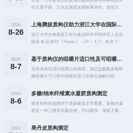
目前，注水驱油仍然是油田提高采收率和采收效率
供血血管和血流改道等多个方面。栓塞材料的性质
的主要手段。注水监测是水驱效果评价、优化注水
在很大程度上决定了栓塞血管的层次、持续时间以
方案的重要依据。同位素示踪注水剖面测井具有分
及栓塞效果。栓塞材料有可吸收和不可吸收两类，
层性能好、施工简单、成本低、可靠性好等优点，
临床常用的可吸收材料包括明胶海绵、海藻酸等，
上海腾拔质构仪助力浙江大学在国际食品期刊发表关于馒头的论文
2024
测井数据可以用来分析单井、井组、区块和剩余油
不可吸收材料主要是聚乙烯醇。其中，明胶材料因
8-26
浙江大学生物系统工程与食品科学学院研究人员在
饱和度，是油田广泛应用的重要生产监测方法。同
其生物相容性好，有成熟的临床应用经验，可生...
国际食品期刊《Foods》（IF：4.7）发表了题
位素示踪注水剖面测井所用的示踪剂是球形固体颗
为"FortificationofChineseSteamedBreadwithGlyc
粒，在井下zhiding位置通过释放器释放后，在水
yrrhizauralensisPolysaccharidesａndEvaluationo
流的作用下形成悬浮液，在注水压力下悬浮液按比
基于质构仪的咀嚼片适口性及可咀嚼性评估
2024
fItsQualityａndPerformanceAttributes"的研究性
例进入地层，示踪剂滤积在地层表面，示踪剂放射
8-7
采用质构仪进行咀嚼过程模拟，测定盐酸氨基葡萄
论文。在该论文中，研究人员利用上海腾拔Univer
性强度与注水量成正比，通过分析放射...
糖咀嚼片于口腔中咀嚼所需力及静态崩解过程，评
salTA质构仪用于测定中国馒头的硬度、弹性、咀
估该咀嚼片的适口性及可咀嚼性。1、咀嚼所需力
嚼性和回复性等指标。天然多糖是...
的评估咀嚼片的破碎力受其处方工艺、大小、形
多糖/纳米纤维素水凝胶质构测定
2024
状、厚度、力的作用方向等影响，其中力的作用方
8-6
载体材料的选择对于胃肠递送非常重要。多糖水凝
向与咀嚼过程中牙齿咬合方向有关，与咀嚼片特性
胶是一种三维亲水聚合物，可以吸收、保留大量的
无关，因此本研究仅探讨力的作用方向对咀嚼片破
水，相比于其他微观尺度/尺寸的载体（如颗粒和
碎力的影响。使用质构仪模拟盐酸氨基葡萄糖咀嚼
微胶囊），水凝胶因其宏观的体积特性、可调节的
片于口腔中被嚼碎的过程。连接探头，分别从轴
果丹皮质构测定
2024
黏弹性、可嵌入的大空间结构，满足益生菌包埋条