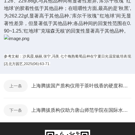
1.26、229.86gf,与其他品种间有显著性差异,‘库尔干玫瑰’‘红
地球’的胶着性低于其他品种；在咀嚼性方面,最高的是‘秋黑’,
为262.22gf,显著高于其他品种,‘库尔干玫瑰’‘红地球’间无显
著性差异，但显著低于其他品种;各品种间的回复性范围在0.
90~1.25,‘红地球’
‘克瑞森无核’的回复性显著高于其他品种。
参考文献：沙凤霞,杨丽,张宁,冯美.七个晚熟葡萄品种在宁夏日光温室栽培表现
[J].北方园艺,2025(06):63-71.
上海腾拔国产质构仪用于茶叶线香的硬度和破裂功测定
上一条
上海腾拔质构仪助力唐山师范学院在国际水产期刊发表关于河豚的国际期刊论文
下一条