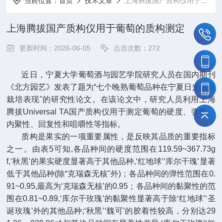
当前位置：
首页
技术文章
上海腾拔国产质构仪用于葡萄的质构测定
上海腾拔国产质构仪用于葡萄的质构测定
更新时间：2026-06-05
点击次数：272
近日，宁夏大学葡萄酒与园艺学院研究人员在国内期刊
《北方园艺》发表了题为“七个晚熟葡萄品种在宁夏日光温室
栽培表现"的研究性论文。在该论文中，研究人员利用上海
腾拔Universal TA国产质构仪用于测定葡萄的硬度、弹性、
内聚性、回复性和咀嚼性等指标。
质构是果实的一项重要属性，是反映其品质的重要指标
之一。由表5可知,各品种间的硬度范围在119.59~367.73g
f,‘秋黑’的果实硬度显著高于其他品种,‘红地球’‘库尔干瑰’显著
低于其他品种(除“克瑞森无核"外)；各品种间的弹性范围在0.
91~0.95,最高为‘克瑞森无核’的0.95；各品种间的黏聚性的范
围在0.81~0.89,‘库尔干玫瑰’的黏聚性显著高于除‘红地球’‘圣
诞玫瑰’外的其他品种;‘秋黑’‘魏可’的胶着性较高，分别达29