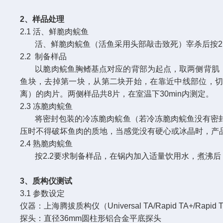
2、样品处理
2.1 活、鲜脆肉鲩鱼
活、鲜脆肉鲩鱼（活鱼采用头部敲击致死）宰杀后按2.2
2.2 制备样品
以脆肉鲩鱼胸鳍基点对应的背部为起点，取两侧背肌，长
鱼块，去掉第一块，从第二块开始，在靠近中线部位，切除
离）的肉片。两侧样品共8片，在室温下30min内测定。
2.3 冻脆肉鲩鱼
将密封包装的冷冻脆肉鲩鱼（若冷冻脆肉鲩鱼没有密
压时不得破坏鱼肉的质地，当感觉没有硬心或冰晶时，产品已经
2.4 熟脆肉鲩鱼
按2.2要求制备样品，在锅内加入适量饮用水，煮沸后，
3、质构仪测试
3.1 参数设定
仪器：上海腾拔质构仪（Universal TA/Rapid TA+/Rapid 
探头：直径36mm圆柱形铝合金平底探头