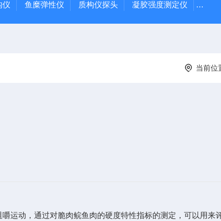
质构仪
鱼糜弹性仪
质构仪探头
凝胶强度测定仪
Rap
当前位
咀嚼运动，通过对脆肉鲩鱼肉的硬度特性指标的测定，可以用来