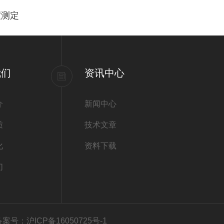
度测定
我们
资讯中心
介
新闻中心
质
技术文章
化
资料下载
们
备案号：沪ICP备16050725号-1