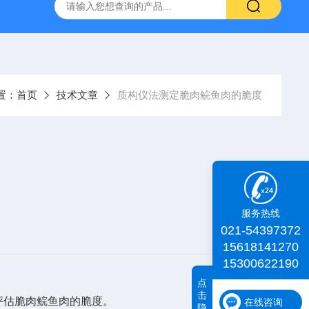
id TA+质构仪
肌肉嫩度仪
iDeal TA物性测试仪
化工物
置：
首页
技术文章
质构仪法测定脆肉鲩鱼肉的脆度
服务热线
021-54397372
15618141270
15300622190
点
击
评估脆肉鲩鱼肉的脆度。
在线咨询
隐