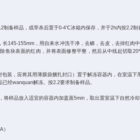
制备样品，或宰杀后置于0-4℃冰箱内保存，并于2h内按2.2制
145-155mm，用自来水冲洗干净，去鳞，去皮，去掉红肉
鱼块表面的红肉，并将表面修整平整，然后从中线起切取20*20
封包装，应将其用薄膜袋捆扎封口）置于解冻容器内，在室温下
wanquan解冻。按2.2要求制备样品。
将样品放入适宜的容器内加盖蒸5min，取出置室温下自然冷却15
TA）