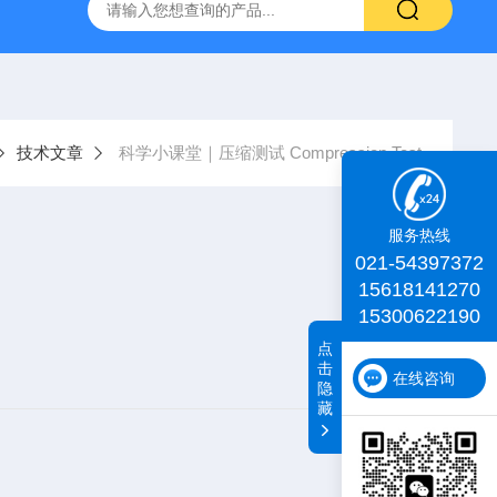
id TA+质构仪
肌肉嫩度仪
iDeal TA物性测试仪
化工物
技术文章
科学小课堂｜压缩测试 Compression Test
服务热线
021-54397372
15618141270
15300622190
点
击
在线咨询
隐
藏