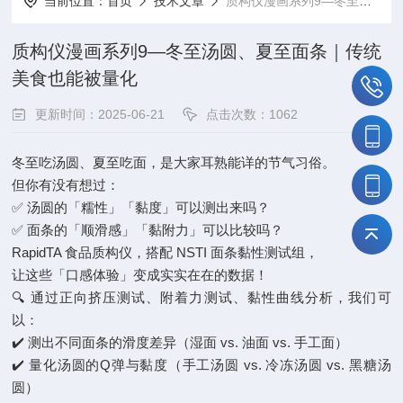
当前位置：
首页
技术文章
质构仪漫画系列9—冬至汤圆、夏至面条｜传统美食也能被量化
质构仪漫画系列9—冬至汤圆、夏至面条｜传统
美食也能被量化
更新时间：2025-06-21
点击次数：1062
冬至吃汤圆、夏至吃面，是大家耳熟能详的节气习俗。
但你有没有想过：
✅ 汤圆的「糯性」「黏度」可以测出来吗？
✅ 面条的「顺滑感」「黏附力」可以比较吗？
RapidTA 食品质构仪，搭配 NSTI 面条黏性测试组，
让这些「口感体验」变成实实在在的数据！
🔍 通过正向挤压测试、附着力测试、黏性曲线分析，我们可
以：
✔️ 测出不同面条的滑度差异（湿面 vs. 油面 vs. 手工面）
✔️ 量化汤圆的Q弹与黏度（手工汤圆 vs. 冷冻汤圆 vs. 黑糖汤
圆）