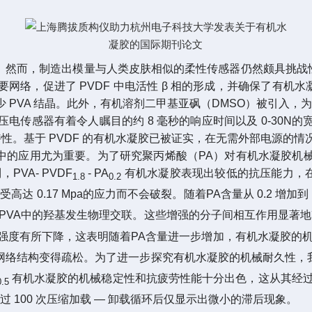
。然而，制造出模量与人类皮肤相似的柔性传感器仍然颇具挑战性
络，促进了 PVDF 中电活性 β 相的形成，并确保了有机水
PVA 结晶。此外，有机溶剂二甲基亚砜（DMSO）被引入，为传
电传感器有着令人瞩目的约 8 毫秒的响应时间以及 0-30N
特性。基于 PVDF 的有机水凝胶已被证实，在无需外部电源的
中的应用尤为重要。为了研究聚丙烯酸（PA）对有机水凝胶机
VA- PVDF
- PA
有机水凝胶表现出较低的抗压能力，在受
1.8
0.2
达 0.17 Mpa的应力而不会破裂。随着PA含量从 0.2 增
VA中的羟基发生物理交联。这些增强的分子间相互作用显著地改善了
强度有所下降，这表明随着PA含量进一步增加，有机水凝胶的机
络结构变得疏松。为了进一步探究有机水凝胶的机械耐久性，我们
有机水凝胶的机械稳定性和抗疲劳性能十分出色，这从其经过 
0.5
过 100 次压缩加载 — 卸载循环后仅显示出微小的滞后现象。