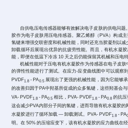
自供电压电传感器能够有效解决电子皮肤的供电问题
胶作为电子皮肤用压电传感器。聚乙烯醇（PVA）构成主要网
氢键来增强交联密度和机械性能，同时还充当胶凝剂以减少 
卸载循环后展现出优异的抗疲劳性能。而且，有机水凝胶压
能，即便在低温下冷冻 10 天之后仍能保留其机械和压电
机械性能对于压电有机水凝胶作为传感器在电子皮肤
的弹性性能进行了测试。在应力-应变曲线图中可以观察到，P
PVDF
- PA
展现出了更强的机械性能，因为它能够承受高
1.8
0.5
的改善归因于PA中羟基所促成的众多氢键，这些羟基会与P
VA- PVDF
- PA
相比，PVA- PVDF
- PA
的抗压
1.8
0.5
1.8
0.8
这会减少PVA内部分子间的氢键，进而导致有机水凝胶的网
水凝胶进行了循环加载 — 卸载测试。PVA- PVDF
- PA
1.8
明。在 50% 的压缩应变下，该有机水凝胶的应力曲线在经