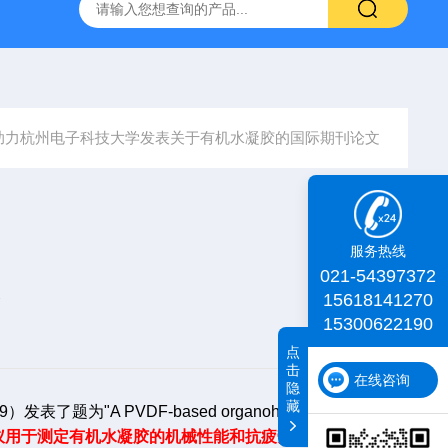
id TA+质构仪
肌肉嫩度仪
iDeal TA物性测试仪
化工物
助力杭州电子科技大学发表关于有机水凝胶的国际期刊论文
服务热线
021-54397372
文
15618141270
15300622190
点
击
在线咨询
隐
藏
4.9）发表了题为"
A PVDF-based organohydrogel for self-po
A质构仪用于测定有机水凝胶的机械性能和抗疲劳性能等指标。