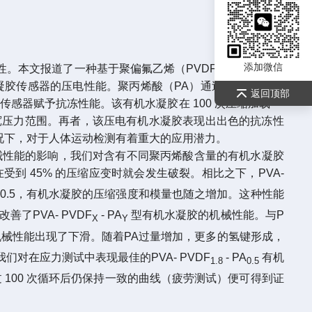
添加微信
。本文报道了一种基于聚偏氟乙烯（PVDF）的有机水凝
凝胶传感器的压电性能。聚丙烯酸（PA）通过与 PVA 形成
返回顶部
感器赋予抗冻性能。该有机水凝胶在 100 次压缩加载 —
的宽压力范围。再者，该压电有机水凝胶表现出出色的抗冻性
情况下，对于人体运动检测有着重大的应用潜力。
械性能的影响，我们对含有不同聚丙烯酸含量的有机水凝胶
到 45% 的压缩应变时就会发生破裂。相比之下，PVA-
加到 0.5，有机水凝胶的压缩强度和模量也随之增加。这种性能
PVA- PVDF
- PA
型有机水凝胶的机械性能。与P
X
Y
械性能出现了下滑。随着PA过量增加，更多的氢键形成，
对在应力测试中表现最佳的PVA- PVDF
- PA
有机
1.8
0.5
100 次循环后仍保持一致的曲线（疲劳测试）便可得到证