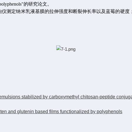
ized by polyphenols"的研究论文。
TA质构仪测定纳米乳液基膜的拉伸强度和断裂伸长率以及蓝莓的硬
mulsions stabilized by carboxymethyl chitosan-peptide conjugat
ten and glutenin based films functionalized by polyphenols