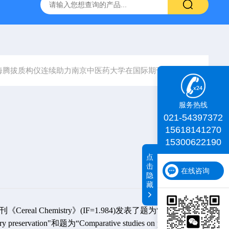
id TA+质构仪
肌肉嫩度仪
iDeal TA物性测试仪
化工物
海腾拔质构仪连续助力南京中医药大学在国际期刊发表论文
服务热线
021-54397372
15618141270
15300622190
点
击
在线咨询
隐
藏
ereal Chemistry》(IF=1.984)发表了题为“Physicochemic
ueberry preservation"和题为“Comparative studies on physicochemica