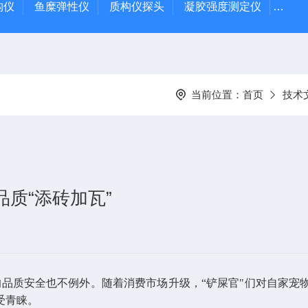
质构仪
鱼糜弹性仪
质构仪探头
凝胶强度测定仪
Rap
当前位置：
首页
技术
质“添砖加瓦”
品质安全也不例外。随着消费市场升级，“铲屎官"们对自家宠
受青睐。