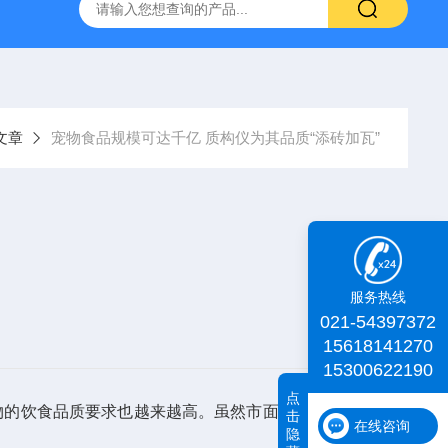
id TA+质构仪
肌肉嫩度仪
iDeal TA物性测试仪
化工物
文章
宠物食品规模可达千亿 质构仪为其品质“添砖加瓦”
服务热线
021-54397372
15618141270
15300622190
点
物的饮食品质要求也越来越高。虽然市面上出现了各种宠物
击
在线咨询
隐