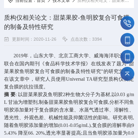
当前位置：
首页
技术文章
质构仪相关论文：甜菜果胶-鱼明胶复合可食膜的制备及特性研究
质构仪相关论文：甜菜果胶-鱼明胶复合可食膜
的制备及特性研究
更新时间：2020-11-26
点击次数：3394
2019年，山东大学、北京工商大学、威海海洋职业学院
联合在国内期刊《食品科学技术学报》在线发表了题为“甜
菜果胶鱼明胶复合可食膜的制备及特性研究”的研究文章。
在该文章中，研究人员使用Universal TA研究型质构仪测定
复合膜的抗拉强度。
摘 要
: 以甜菜果胶及鱼明胶2种生物大分子为基材,以0.03 g/m
L 甘油为增塑剂,制备甜菜果胶鱼明胶复合可食膜,分析不同鱼
明胶添加量对于复合膜的含水量、水蒸气透过率、溶解性、
透光性、外观色差、机械性能及抑菌活性的影响。研究表明,
随着鱼明胶添加量的增加(0.01-0.05g/mL),复合膜的溶解率由9
5.43% 降至66. 20%,透光率显著提高;且当鱼明胶添加量为0.0