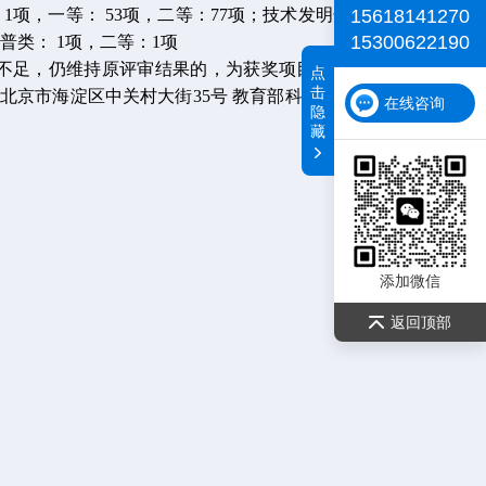
15618141270
项，一等： 53项，二等：77项；技术发明奖： 37项，一
15300622190
科普类： 1项，二等：1项
不足，仍维持原评审结果的，为获奖项目/获奖人。有异议
点
击
京市海淀区中关村大街35号 教育部科技发展中心成果处
在线咨询
隐
藏
添加微信
返回顶部