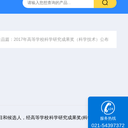
id TA+质构仪
肌肉嫩度仪
iDeal TA物性测试仪
化工物
食品篇：2017年高等学校科学研究成果奖（科学技术）公布
目和候选人，经高等学校科学研究成果奖(科学技术)奖励委
服务热线
021-54397372