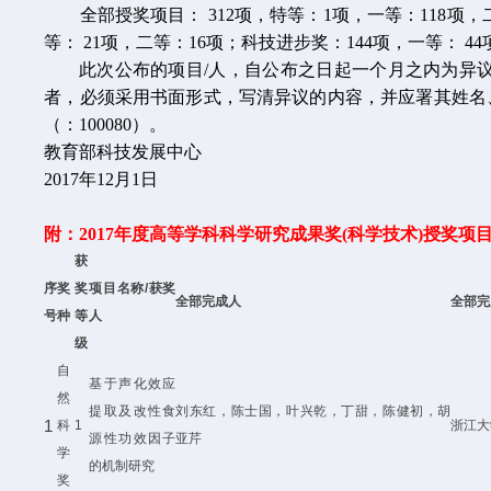
全部授奖项目： 312项，特等：1项，一等：118项，二
等： 21项，二等：16项；科技进步奖：144项，一等： 4
此次公布的项目/人，自公布之日起一个月之内为异议
者，必须采用书面形式，写清异议的内容，并应署其姓名
（：100080）。
教育部科技发展中心
2017年12月1日
附：2017年度高等学科科学研究成果奖(科学技术)授奖项目
获
序
奖
奖
项目名称
/
获奖
全部完成人
全部完
号
种
等
人
级
自
基于声化效应
然
提取及改性食
刘东红，陈士国，叶兴乾，丁甜，陈健初，胡
1
科
1
浙江大
源性功效因子
亚芹
学
的机制研究
奖