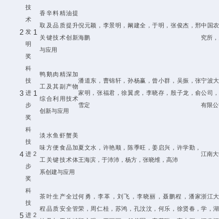
技
香辛料精油提
术
取及品质提升
倪元颖，李景明，阚建全，于明，张俊杰，邢
中国
2
1
发
关键技术创新
海鹏
究所，
明
与应用
奖
科
鸭鹅肉精深加
技
潘道东，曹锦轩，孙杨赢，曾小群，吴振，张
宁波
工及其副产物
3
1
进
家明，张福君，徐翼虎，李晓存，殷子龙，俞
公司
综合利用技术
步
雪定
有限公
创新与应用
奖
科
淡水鱼虾蟹美
技
味方便食品加
夏文水，许艳顺，陈季旺，姜启兴，许学勤，
4
进
2
江南大
工关键技术体
王海滨，于沛沛，杨方，张晓维，高沛
步
系创建与应用
奖
科
茶叶生产全过
何勇，李革，刘飞，李晓丽，聂鹏程，潘家
浙江
技
程品质安全管
荣，周仁桂，苏鸿，孔汶汶，何乐，徐贤春，
学，
5
进
2