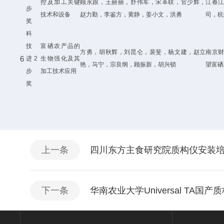
控及加工关键
顾永跟，王丽丽，舒伟军，宋革联，官少辉，
江春
步
技术和设备
赵力勤，李鉴方，黄静，姜小文，洪勇
司，杭
奖
科
技
富硒农产品的
方勇，胡秋辉，刘昆仑，裴斐，杨文建，赵立
南京
6
进
2
生物强化及其
艳，马宁，宗良纲，顾振新，胡兴锁
望富硒
步
加工技术应用
奖
上一条
四川东方主食研究院质构仪安装
下一条
华南农业大学Universal TA