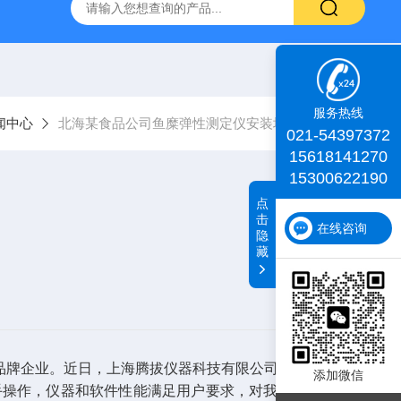
id TA+质构仪
肌肉嫩度仪
iDeal TA物性测试仪
化工物
服务热线
闻中心
北海某食品公司鱼糜弹性测定仪安装培训完成！
021-54397372
15618141270
15300622190
点
击
在线咨询
隐
藏
ou品牌企业。近日，上海腾拔仪器科技有限公司就北海某食品
添加微信
手操作，仪器和软件性能满足用户要求，对我公司产品表示