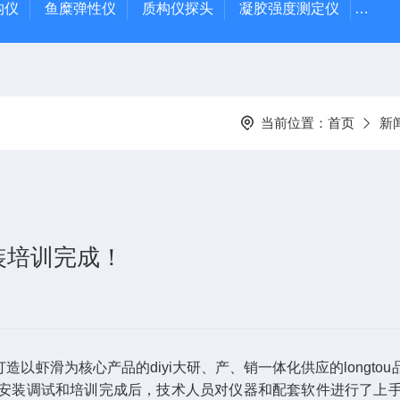
质构仪
鱼糜弹性仪
质构仪探头
凝胶强度测定仪
Rap
当前位置：
首页
新
装培训完成！
以虾滑为核心产品的diyi大研、产、销一体化供应的longt
安装调试和培训完成后，技术人员对仪器和配套软件进行了上