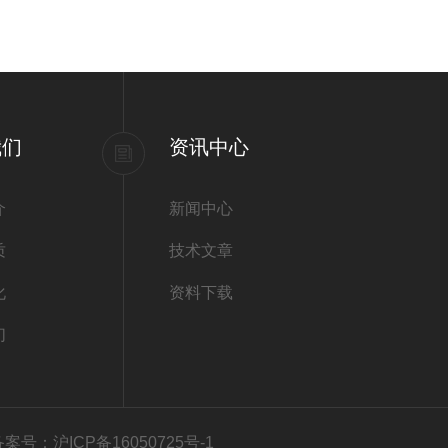
我们
资讯中心
介
新闻中心
质
技术文章
化
资料下载
们
备案号：沪ICP备16050725号-1