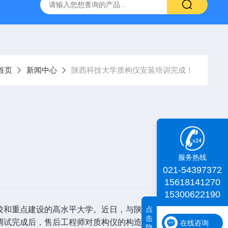
id TA+质构仪
肌肉嫩度仪
iDeal TA物性测试仪
化工物
首页
新闻中心
陕西科技大学质构仪安装培训完成！
服务热线
021-54397372
15618141270
15300622190
点
高校和重点建设的高水平大学。近日，与陕西科技大学老师协
击
安装调试完成后，售后工程师对质构仪的构造及原理、配套软件
在线咨询
隐