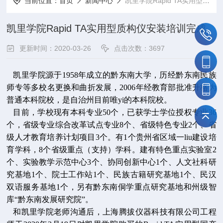
当前位置：
首页
新闻中心
凯里学院Rapid TA实用型质构仪安装培训完成
凯里学院Rapid TA实用型质构仪安装培训完成
更新时间：2020-03-26
点击次数：3697
凯里学院源于1958年成立的黔东南大学，历经黔东南民族
师专等多校名更换和曲折发展，2006年经教育部批准升格为
普通本科院校，是自治州目前唯yi的本科院校。
目前，学校现有本科专业50个，已获学士学位授权专业36
个，省级专业综合改革试点专业8个、省级特色专业2个、省
级人才教育培养计划项目3个。有1个贵州省区域一liu建设培
育学科，8个省级重点（支持）学科。建有特色重点实验室2
个、实验教学示范中心3个、协同创新中心1个、人文社科研
究基地1个、院士工作站1个、民族古籍研究基地1个、民汉
双语服务基地1个，另有黔东南侗学重点研究基地和州级智
库“黔东南发展研究院”。
和凯里学院老师沟通后，上海腾拔仪器科技有限公司工程