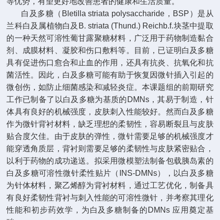
等优势，有望更好地改善患者的健康和生活质量。
白及多糖（Bletilla striata polysaccharide，BSP）是从
兰科白及属植物白及B. striata (Thund.) Reichb.f.块茎中提取
的一种天然可溶性葡甘露聚糖材料，广泛用于药物制造黏合
剂、成膜材料、凝胶和伤口敷料等。目前，已证明白及多糖
具有促进伤口愈合和止血的作用，还具有抗炎、抗氧化和抗
菌活性。因此，白及多糖可能有助于恢复因微针插入引起的
微创伤，如防止细菌感染和减轻炎症。本课题组的前期研究
工作已制备了以白及多糖为基质的DMNs，其易于制造，针
体具有良好的机械强度，皮肤刺入性能较好。然而白及多糖
作为微针背衬材料，缺乏理想的柔韧性，容易断裂且与皮肤
贴合度欠佳。由于皮肤的弹性，微针需要足够的机械强度才
能穿透角质层，背衬则需要足够的柔韧性与皮肤紧密贴合，
以利于药物的成功递送。拟采用微模塑法制备包载胰岛素的
白及多糖可溶性微针柔性贴片（INS-DMNs），以白及多糖
为针体材料，聚乙烯醇为背衬材料，通过工艺优化，制备具
有良好柔韧性背衬与刺入性能的可溶性微针，并考察其理化
性能和初步药效学，为白及多糖制备的DMNs 应用奠定基