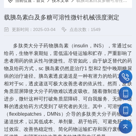
当前位置：
首页
技术文章
载胰岛素白及多糖可溶性微针机械强度测定
载胰岛素白及多糖可溶性微针机械强度测定
更新时间：2025-03-04
点击次数：1549
多肽类大分子药物胰岛素（insulin，INS），常通过sc
给药，生物半衰期短，需低温冷链运输和贮存，严重影响了
患者用药的依从性与便捷性。尽管如此，由于缺乏替代的药
物及给药方式，sc 胰岛素仍然是治疗1 型和2 型中晚期糖尿
病的治疗途径。胰岛素透皮递送是一种有潜力的给药方式，
相对于sc，透皮递送可极大改善患者的依从性。然而，皮肤
角质层屏障使大分子药物难以透皮吸收。随着微制造技术的
进步，微针这种可打破角质层障碍、可自我服务、无痛、缓
释的透皮给药方式受到了研究者的关注。其中，可溶性微针
（flexiblepatches，DMNs）介导的多肽类大分子药物透皮
递送技术，以其低成本、单剂量、易于给药、可避免肝脏首
过效应、改善热稳定性、简化药物运输贮存和医疗废物处理